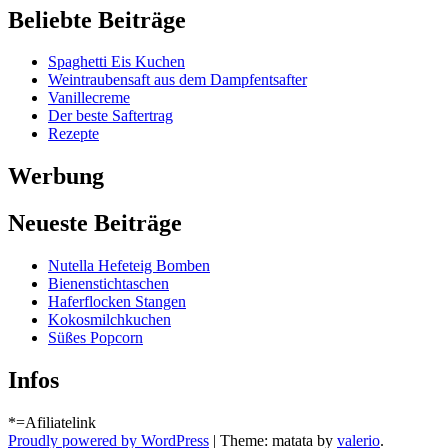
Beliebte Beiträge
Spaghetti Eis Kuchen
Weintraubensaft aus dem Dampfentsafter
Vanillecreme
Der beste Saftertrag
Rezepte
Werbung
Neueste Beiträge
Nutella Hefeteig Bomben
Bienenstichtaschen
Haferflocken Stangen
Kokosmilchkuchen
Süßes Popcorn
Infos
*=Afiliatelink
Proudly powered by WordPress
|
Theme: matata by
valerio
.