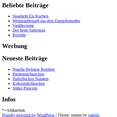
Beliebte Beiträge
Spaghetti Eis Kuchen
Weintraubensaft aus dem Dampfentsafter
Vanillecreme
Der beste Saftertrag
Rezepte
Werbung
Neueste Beiträge
Nutella Hefeteig Bomben
Bienenstichtaschen
Haferflocken Stangen
Kokosmilchkuchen
Süßes Popcorn
Infos
*=Afiliatelink
Proudly powered by WordPress
|
Theme: matata by
valerio
.