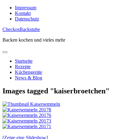
Skip
Impressum
to
Kontakt
content
Datenschutz
CheckosBackstube
Backen kochen und vieles mehr
Startseite
Rezepte
Küchengeräte
News & Blog
Images tagged "kaiserbroetchen"
[Zeige eine Slideshow]