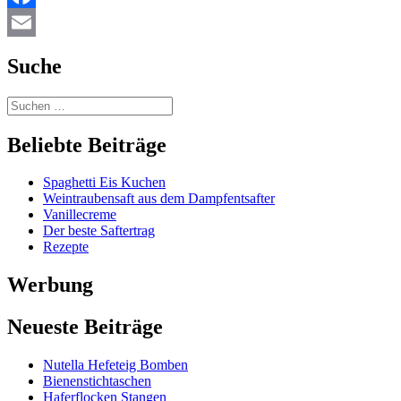
Facebook
Email
Suche
Beliebte Beiträge
Spaghetti Eis Kuchen
Weintraubensaft aus dem Dampfentsafter
Vanillecreme
Der beste Saftertrag
Rezepte
Werbung
Neueste Beiträge
Nutella Hefeteig Bomben
Bienenstichtaschen
Haferflocken Stangen