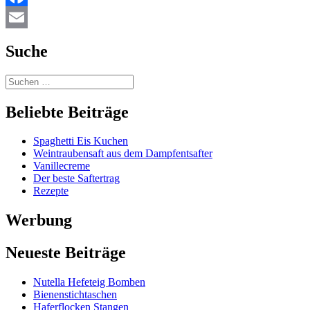
Facebook
Email
Suche
Beliebte Beiträge
Spaghetti Eis Kuchen
Weintraubensaft aus dem Dampfentsafter
Vanillecreme
Der beste Saftertrag
Rezepte
Werbung
Neueste Beiträge
Nutella Hefeteig Bomben
Bienenstichtaschen
Haferflocken Stangen