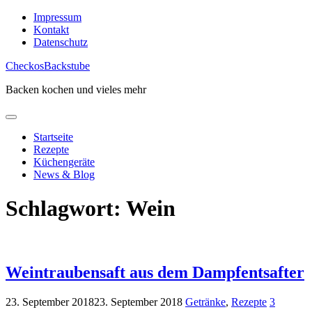
Skip
Impressum
to
Kontakt
content
Datenschutz
CheckosBackstube
Backen kochen und vieles mehr
Startseite
Rezepte
Küchengeräte
News & Blog
Schlagwort:
Wein
Weintraubensaft aus dem Dampfentsafter
23. September 2018
23. September 2018
Getränke
,
Rezepte
3