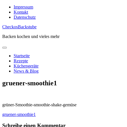
Skip
Impressum
to
Kontakt
content
Datenschutz
CheckosBackstube
Backen kochen und vieles mehr
Startseite
Rezepte
Küchengeräte
News & Blog
gruener-smoothie1
grüner-Smoothie-smoothie-shake-gemüse
Beitragsnavigation
gruener-smoothie1
Schreibe einen Kommentar