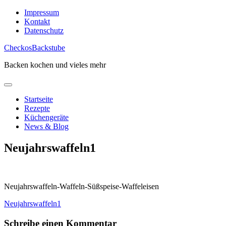
Skip
Impressum
to
Kontakt
content
Datenschutz
CheckosBackstube
Backen kochen und vieles mehr
Startseite
Rezepte
Küchengeräte
News & Blog
Neujahrswaffeln1
Neujahrswaffeln-Waffeln-Süßspeise-Waffeleisen
Beitragsnavigation
Neujahrswaffeln1
Schreibe einen Kommentar