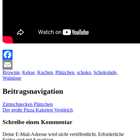
Facebook
Brownie
,
Kekse
,
Kuchen
,
Plätzchen
,
schoko
,
Schokolade
,
Email
Walnüsse
Beitragsnavigation
Zimtschnecken Plätzchen
Der große Pizza Kalorien Vergleich
Schreibe einen Kommentar
Deine E-Mail-Adresse wird nicht veröffentlicht.
Erforderliche
Felder sind mit
*
markiert