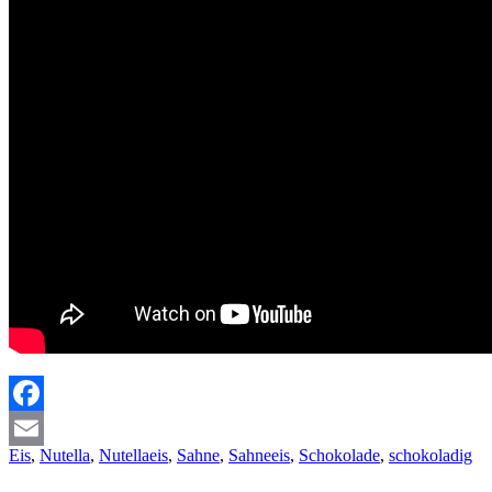
Facebook
Eis
,
Nutella
,
Nutellaeis
,
Sahne
,
Sahneeis
,
Schokolade
,
schokoladig
Email