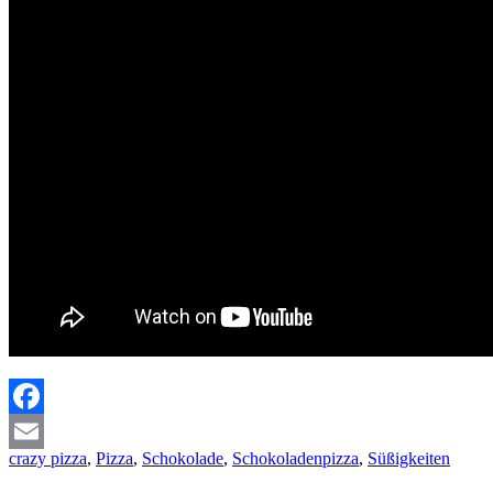
Facebook
crazy pizza
,
Pizza
,
Schokolade
,
Schokoladenpizza
,
Süßigkeiten
Email