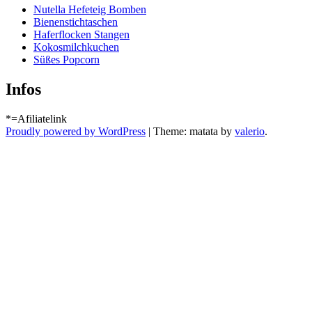
Nutella Hefeteig Bomben
Bienenstichtaschen
Haferflocken Stangen
Kokosmilchkuchen
Süßes Popcorn
Infos
*=Afiliatelink
Proudly powered by WordPress
|
Theme: matata by
valerio
.