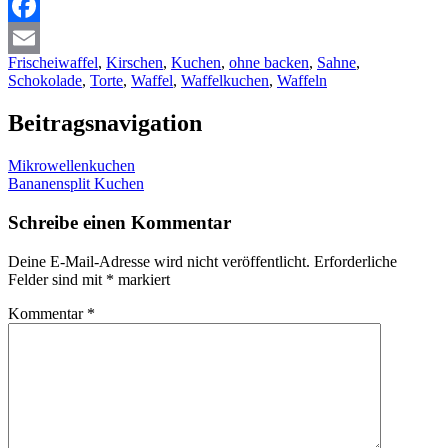
Facebook
Frischeiwaffel
,
Kirschen
,
Kuchen
,
ohne backen
,
Sahne
,
Email
Schokolade
,
Torte
,
Waffel
,
Waffelkuchen
,
Waffeln
Beitragsnavigation
Mikrowellenkuchen
Bananensplit Kuchen
Schreibe einen Kommentar
Deine E-Mail-Adresse wird nicht veröffentlicht.
Erforderliche
Felder sind mit
*
markiert
Kommentar
*