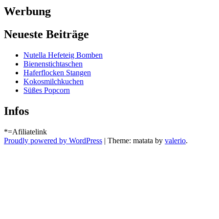
Werbung
Neueste Beiträge
Nutella Hefeteig Bomben
Bienenstichtaschen
Haferflocken Stangen
Kokosmilchkuchen
Süßes Popcorn
Infos
*=Afiliatelink
Proudly powered by WordPress
|
Theme: matata by
valerio
.